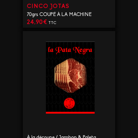
CINCO JOTAS
70grs COUPÉ À LA MACHINE
24,90
€
TTC
VOIR LE PRODUIT
À la découpe
/
Jambon & Paleta