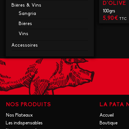
D'OLIVE
Bières & Vins
100grs
Sangria
5,90
€
TTC
Bières
VO
Vins
Accessoires
NOS PRODUITS
LA PATA
Nos Plateaux
Accueil
Les indispensables
Boutique