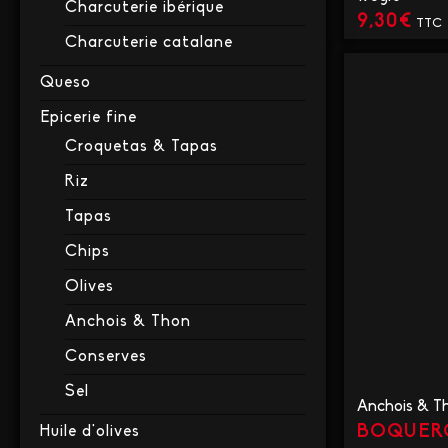
Charcuterie ibérique
9,30
€
TTC
Charcuterie catalane
VO
Queso
Epicerie fine
Croquetas & Tapas
Riz
Tapas
Chips
Olives
Anchois & Thon
Conserves
Sel
Anchois & T
BOQUERO
Huile d'olives