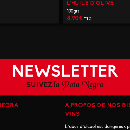
L'HUILE D'OLIVE
100grs
8,90
€
TTC
IR LE PRODUIT
VOIR LE PRODUIT
NEWSLETTER
la Pata Negra
SUIVEZ
 NEGRA
A PROPOS DE NOS BI
VINS
L’abus d’alcool est dangereux po