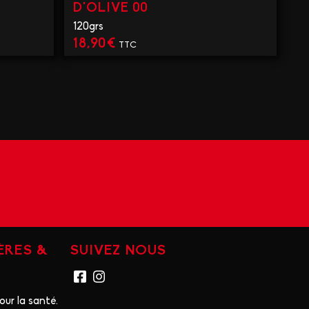
D'OLIVE 00
120grs
18,90
€
TTC
VOIR LE PRODUIT
ÈRES &
SUIVEZ NOUS
ur la santé.