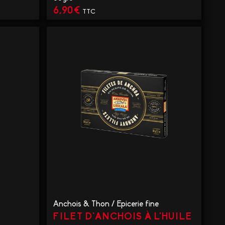
6,90
€
TTC
VOIR LE PRODUIT
Anchois & Thon
/
Epicerie fine
FILET D'ANCHOIS À L'HUILE