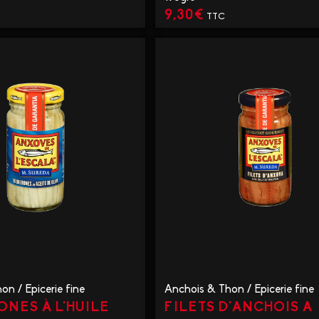
9,30
€
TTC
IR LE PRODUIT
VOIR LE PRODUIT
hon
/
Epicerie fine
Anchois & Thon
/
Epicerie fine
NES À L'HUILE
FILETS D'ANCHOIS A