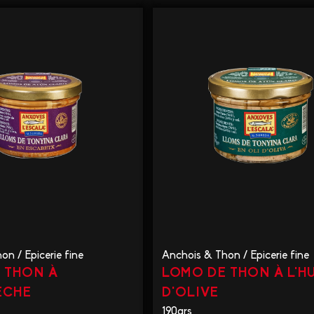
hon
/
Epicerie fine
Anchois & Thon
/
Epicerie fine
 THON À
LOMO DE THON À L'H
ÈCHE
D'OLIVE
190grs