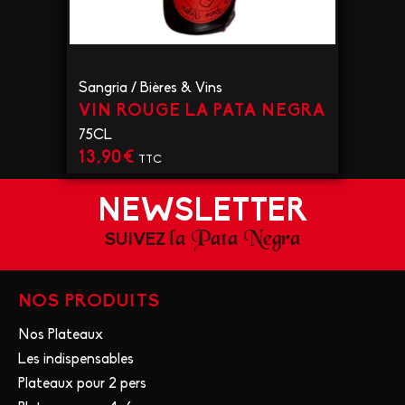
Sangria
/
Bières & Vins
VIN ROUGE LA PATA NEGRA
75CL
13,90
€
TTC
VOIR LE PRODUIT
NEWSLETTER
la Pata Negra
SUIVEZ
NOS PRODUITS
Nos Plateaux
Les indispensables
Plateaux pour 2 pers