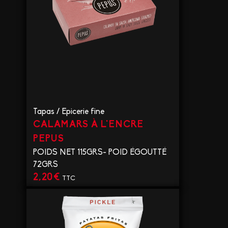
Tapas
/
Epicerie fine
CALAMARS À L'ENCRE
PEPUS
POIDS NET 115GRS- POID ÉGOUTTÉ
72GRS
2,20
€
TTC
VOIR LE PRODUIT