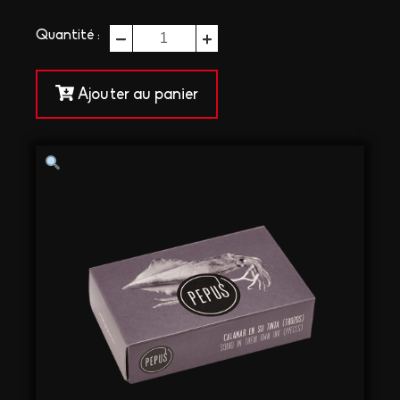
quantité
Quantité :
de
CALAMARS
Ajouter au panier
À
L'AMERICAINE
PEPUS