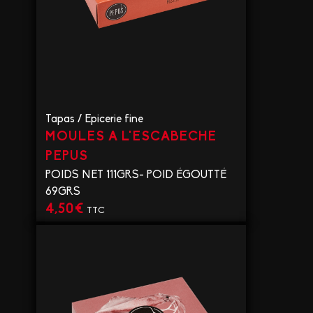
Tapas
/
Epicerie fine
MOULES A L'ESCABECHE
PEPUS
POIDS NET 111GRS- POID ÉGOUTTÉ
69GRS
4,50
€
TTC
VOIR LE PRODUIT