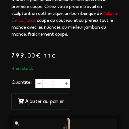
première coupe. Créez votre propre travail en
sculptant un authentique jambon ibérique de
Bellota
Cinco Jotas
coupé au couteau et surprenez tout le
monde avec les nuances du meilleur jambon du
monde, fraîchement coupé.
799,00
€
TTC
4 en stock
quantité
Quantité :
de
JAMBON
Ajouter au panier
IBÉRIQUE
BELLOTA
40
MOIS