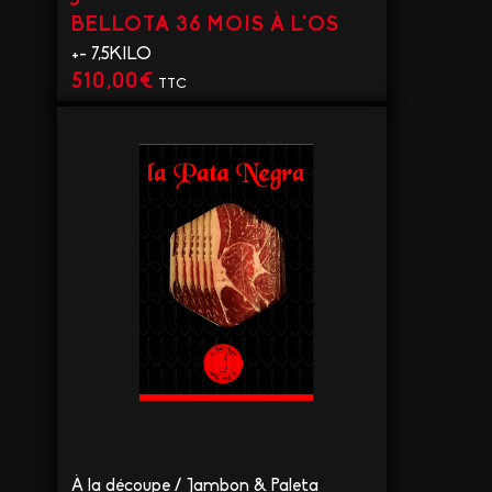
BELLOTA 36 MOIS À L'OS
+- 7,5KILO
510,00
€
TTC
VOIR LE PRODUIT
À la découpe
/
Jambon & Paleta